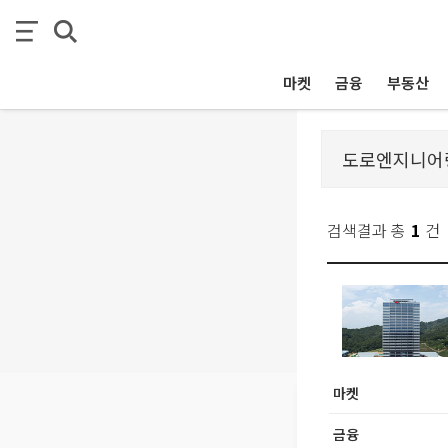
마켓
금융
부동산
검색결과 총
1
건
마켓
금융