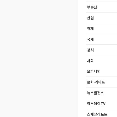
부동산
산업
경제
국제
정치
사회
오피니언
문화·라이프
뉴스발전소
이투데이TV
스페셜리포트