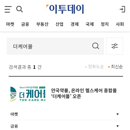
마켓
금융
부동산
산업
경제
국제
정치
사회
검색결과 총
1
건
정확도순
최신순
안국약품, 온라인 헬스케어 종합몰
‘더케어몰’ 오픈
마켓
금융