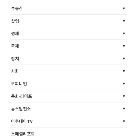
부동산
산업
경제
국제
정치
사회
오피니언
문화·라이프
뉴스발전소
이투데이TV
스페셜리포트