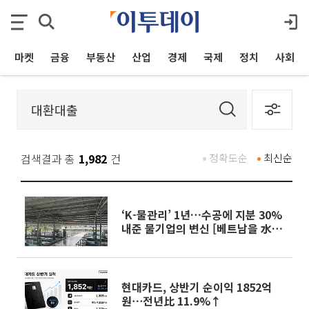
마켓
금융
부동산
산업
경제
국제
정치
사회
검색결과 총
1,982
건
정확도순
최신순
‘K-물관리’ 1년…수공에 지분 30%
내준 물기업의 변신 [베트남을 水놓
다]
현대카드, 상반기 순이익 1852억
원⋯전년比 11.9%↑