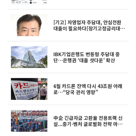
[기고] 자영업자 주담대, 안심전환
대출이 필요하다[장기고정금리대출
안착]①
IBK기업은행도 변동형 주담대 중
단⋯은행권 ‘대출 셧다운’ 확산
6월 카드론 잔액 다시 43조원 아래
로⋯“당국 관리 영향”
中企 긴급자금 고환율 전용트랙 신
설...중기·벤처 글로벌화 전략 마련
[하반기 경제전략]