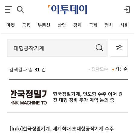
마켓
금융
부동산
산업
경제
국제
정치
사회
검색결과 총
31
건
정확도순
최신순
한국정밀기계, 인도향 수주 이어 원
전 대형 장비 추가 계약 논의 중
[Info]한국정밀기계, 세계최대 초대형공작기계 수주