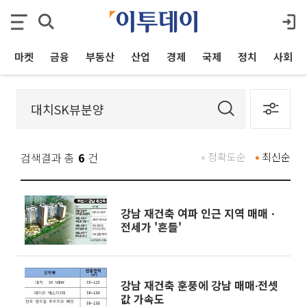
마켓
금융
부동산
산업
경제
국제
정치
사회
검색결과 총
6
건
정확도순
최신순
강남 재건축 여파 인근 지역 매매ㆍ
전세가 '흔들'
강남 재건축 훈풍에 강남 매매∙전셋
값 가속도