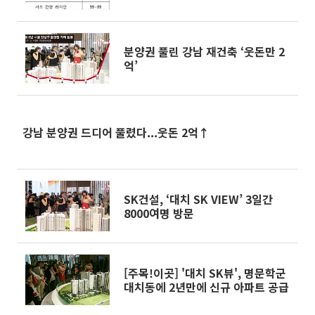
분양권 풀린 강남 재건축 ‘웃돈만 2
억’
강남 분양권 드디어 풀렸다...웃돈 2억↑
SK건설, ‘대치 SK VIEW’ 3일간
8000여명 방문
[주목!이곳] '대치 SK뷰', 명문학군
대치동에 2년만에 신규 아파트 공급