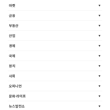
마켓
금융
부동산
산업
경제
국제
정치
사회
오피니언
문화·라이프
뉴스발전소