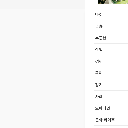
마켓
금융
부동산
산업
경제
국제
정치
사회
오피니언
문화·라이프