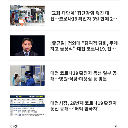
'교회·다단계' 집단감염 덮친 대
전…코로나19 확진자 3일 만에 25
명
[출근길] 청와대 "김여정 담화, 무례
하고 몰상식"·대전 코로나19, 전파
력 강력하다 外 (사회)
대전 코로나19 확진자 동선 일부 공
개…병원·식당·미용실 등 방문
대전시청, 26번째 코로나19 확진자
동선 공개…'해외 입국자'
마켓