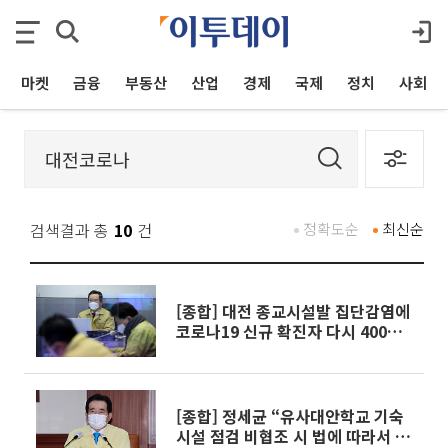
마켓
금융
부동산
산업
경제
국제
정치
사회
검색결과 총
10
건
정확도순
최신순
[종합] 대전 종교시설발 집단감염에
코로나19 신규 확진자 다시 400명
대
[종합] 정세균 “유사대안학교 기숙
시설 점검 비협조 시 법에 따라서 조