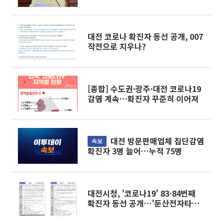
치”
대전 코로나 확진자 동선 공개, 007
작전으로 지우나?
[종합] 수도권·광주·대전 코로나19
감염 계속…확진자 꾸준히 이어져
대전 방문판매업체 집단감염
속보
확진자 3명 늘어…누적 75명
대전시청, '코로나19' 83·84번째
확진자 동선 공개…'둔산전자타운
627호 방문'