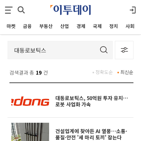
마켓
금융
부동산
산업
경제
국제
정치
사회
검색결과 총
19
건
정확도순
최신순
대동로보틱스, 50억원 투자 유치…
로봇 사업화 가속
건설업계에 찾아든 AI 열풍⋯소통·
품질·안전 '세 마리 토끼' 잡는다