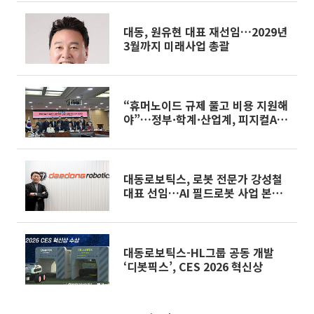
대동, 원유현 대표 재선임…2029년
3월까지 미래사업 총괄
“휴머노이드 규제 풀고 비용 지원해
야”…정부·학계·산업계, 피지컬AI
에 머리 맞대
대동로보틱스, 로봇 전문가 강성철
대표 선임…AI 필드로봇 사업 본격
화
대동로보틱스-HL그룹 공동 개발
‘디봇픽스’, CES 2026 혁신상