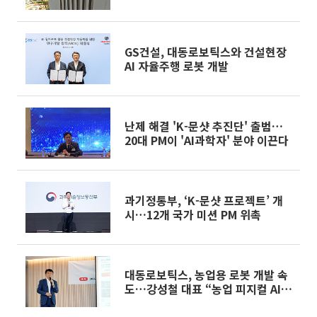
GS건설, 대동로보틱스와 건설현장
AI 자율주행 로봇 개발
난제 해결 'K-문샷 추진단' 출범…
20대 PM이 'AI과학자' 분야 이끈다
과기정통부, ‘K-문샷 프로젝트’ 개
시…12개 국가 미션 PM 위촉
대동로보틱스, 농업용 로봇 개발 속
도…강성철 대표 “농업 피지컬 AI
생태계 완성”