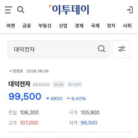
마켓
금융
부동산
산업
경제
국제
정치
사회
장종료
2026.08.06
대덕전자
353200
코스피
전기,전자
99,500
6800
6.40%
전일
시가
106,300
105,900
고가
저가
107,000
99,500