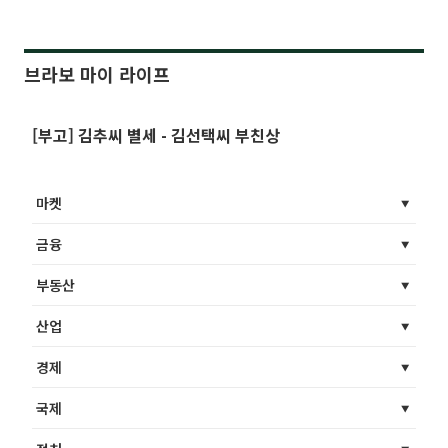
브라보 마이 라이프
[부고] 김추씨 별세 - 김선택씨 부친상
마켓
금융
부동산
산업
경제
국제