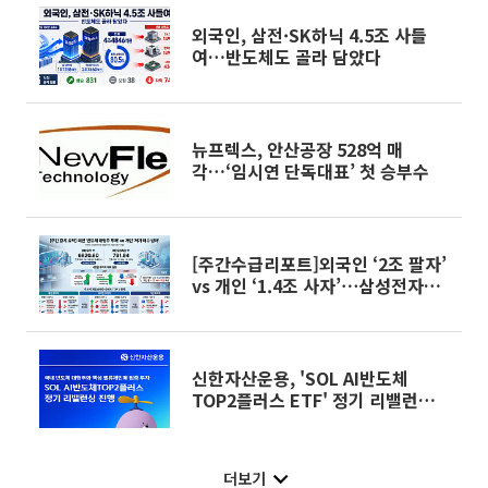
외국인, 삼전·SK하닉 4.5조 사들
여…반도체도 골라 담았다
뉴프렉스, 안산공장 528억 매
각…‘임시연 단독대표’ 첫 승부수
[주간수급리포트]외국인 ‘2조 팔자’
vs 개인 ‘1.4조 사자’⋯삼성전자ㆍ
SK하이닉스 두고 수급 공방
신한자산운용, 'SOL AI반도체
TOP2플러스 ETF' 정기 리밸런싱
진행
더보기