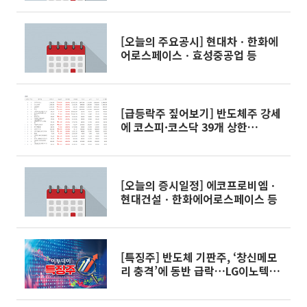
[오늘의 주요공시] 현대차ㆍ한화에
어로스페이스ㆍ효성중공업 등
[급등락주 짚어보기] 반도체주 강세
에 코스피·코스닥 39개 상한
가...SK하이닉스 외인 2.6조 순매수
[오늘의 증시일정] 에코프로비엠ㆍ
현대건설ㆍ한화에어로스페이스 등
[특징주] 반도체 기판주, ‘창신메모
리 충격’에 동반 급락…LG이노텍
13%↓