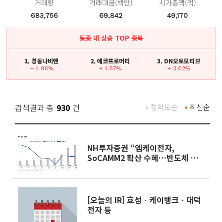
거래량
거래대금(백만)
시가총액(억)
683,756
69,842
49,170
동종 내 상승 TOP 종목
1. 경동나비엔
2. 에코프로머티
3. DN오토모티브
+ 4.96%
+ 4.57%
+ 3.02%
검색결과 총
930
건
정확도순
최신순
NH투자증권 “엠케이전자,
SoCAMM2 확산 수혜…반도체 실
적만으로 PER 5배”
[오늘의 IR] 효성ㆍ케이뱅크ㆍ대덕
전자 등