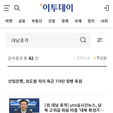
마켓
금융
부동산
산업
경제
국제
정치
사회
검색결과 총
62
건
정확도순
최신순
산업은행, 北도발 저지 육군 7사단 장병 후원
[北 대남 포격] ytn실시간뉴스, 남
북 고위급 회담 타결 '대북 확성기