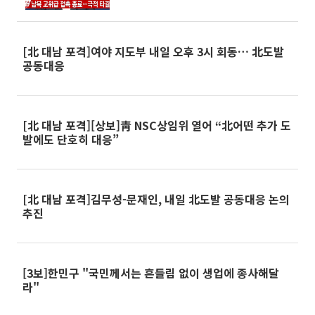
방송 중단 여부 관심'
[北 대남 포격]여야 지도부 내일 오후 3시 회동… 北도발
공동대응
[北 대남 포격][상보]靑 NSC상임위 열어 “北어떤 추가 도
발에도 단호히 대응”
[北 대남 포격]김무성-문재인, 내일 北도발 공동대응 논의
추진
[3보]한민구 "국민께서는 흔들림 없이 생업에 종사해달
라"