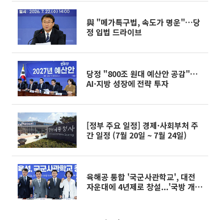
與 "메가특구법, 속도가 명운"…당
정 입법 드라이브
당정 "800조 원대 예산안 공감"…
AI·지방 성장에 전략 투자
[정부 주요 일정] 경제·사회부처 주
간 일정 (7월 20일 ~ 7월 24일)
육해공 통합 '국군사관학교', 대전
자운대에 4년제로 창설...'국방 개
악' 반발도