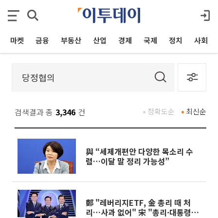
마켓
금융
부동산
산업
경제
국제
정치
사회
검색결과 총
3,346
건
정확도순
최신순
與 “세제개편안 다양한 목소리 수
렴…이달 말 정리 가능성”
鄭 "레버리지ETF, 金 총리 때 처
리…사과 없어" 宋 "총리·대통령에