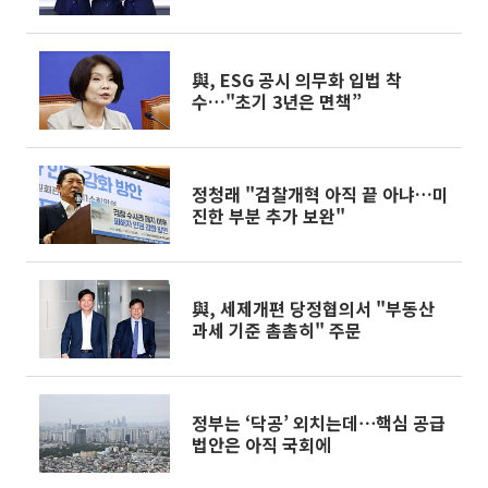
책임 전가 안 돼"
與, ESG 공시 의무화 입법 착
수…"초기 3년은 면책”
정청래 "검찰개혁 아직 끝 아냐…미
진한 부분 추가 보완"
與, 세제개편 당정협의서 "부동산
과세 기준 촘촘히" 주문
정부는 ‘닥공’ 외치는데⋯핵심 공급
법안은 아직 국회에