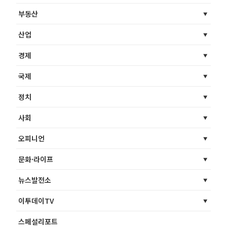
부동산
산업
경제
국제
정치
사회
오피니언
문화·라이프
뉴스발전소
이투데이TV
스페셜리포트