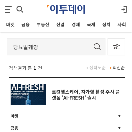
마켓
금융
부동산
산업
경제
국제
정치
사회
검색결과 총
1
건
정확도순
최신순
로킷헬스케어, 자가혈 활성 주사 플
랫폼 'AI-FRESH' 출시
마켓
금융