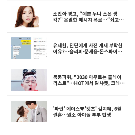
조민아 경고, “예쁜 누나 스폰 생
각?” 은밀한 메시지 폭로…“쇠고랑
찰 줄 알아”
유재환, 딘딘에게 사진 게재 부탁한
이유?…슬리피·문세윤·돈스파이크
·이현도·송은이 등 "나도 봤다" 인
증
붐붐파워, "2030 아우르는 플레이
리스트"…HOT에서 달샤벳, 크레용
팝까지
'파란' 에이스♥'캣츠' 김지혜, 6월
결혼…원조 아이돌 부부 탄생