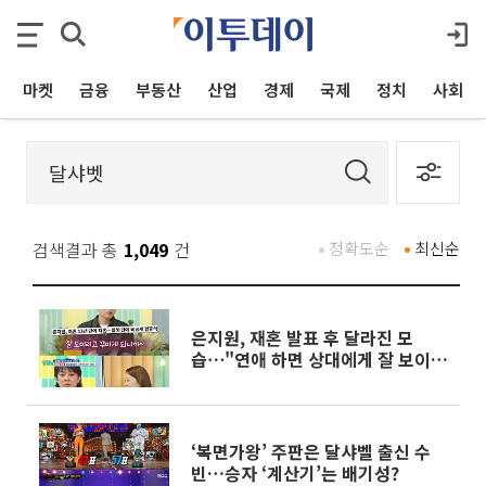
마켓
금융
부동산
산업
경제
국제
정치
사회
검색결과 총
1,049
건
정확도순
최신순
은지원, 재혼 발표 후 달라진 모
습⋯"연애 하면 상대에게 잘 보이고
싶어"
‘복면가왕’ 주판은 달샤벨 출신 수
빈…승자 ‘계산기’는 배기성?