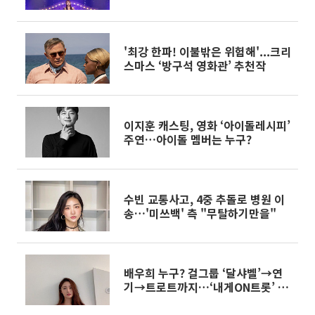
'최강 한파! 이불밖은 위험해'...크리
스마스 ‘방구석 영화관’ 추천작
이지훈 캐스팅, 영화 ‘아이돌레시피’
주연…아이돌 멤버는 누구?
수빈 교통사고, 4중 추돌로 병원 이
송…'미쓰백' 측 "무탈하기만을"
배우희 누구? 걸그룹 ‘달샤벨’→연
기→트로트까지…‘내게ON트롯’ 출
연 눈길