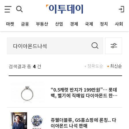
마켓
금융
부동산
산업
경제
국제
정치
사회
검색결과 총
4
건
정확도순
최신순
“0.5캐럿 반지가 199만원”… 롯데
백, 벨기에 직매입 다이아몬드 한정
판매
쥬웰더블류, GS홈쇼핑에 론칭.. 다
이아몬드 나석 판매