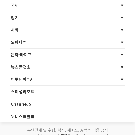
국제
정치
사회
오피니언
문화·라이프
뉴스발전소
이투데이TV
스페셜리포트
Channel 5
위너스IR클럽
무단전재 및 수집, 복사, 재배포, AI학습 이용 금지