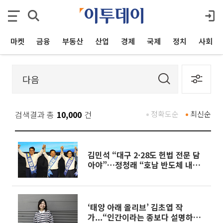
마켓
금융
부동산
산업
경제
국제
정치
사회
검색결과 총
10,000
건
정확도순
최신순
김민석 “대구 2·28도 헌법 전문 담
아야”…정청래 “호남 반도체 내가
제일 잘할 것”
‘태양 아래 올리브’ 김초엽 작
가...“인간이라는 종보다 설명하기