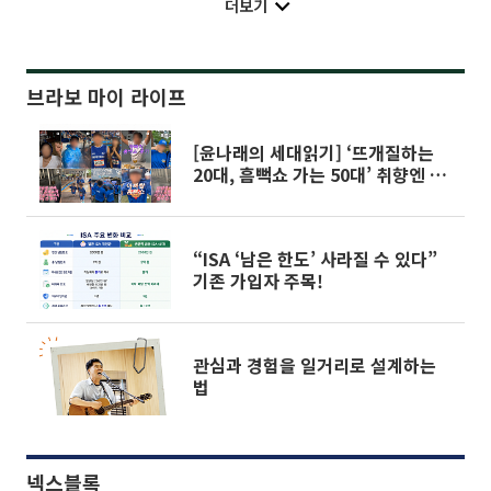
더보기
브라보 마이 라이프
[윤나래의 세대읽기] ‘뜨개질하는
20대, 흠뻑쇼 가는 50대’ 취향엔 나
이가 없다
“ISA ‘남은 한도’ 사라질 수 있다”
기존 가입자 주목!
관심과 경험을 일거리로 설계하는
법
넥스블록