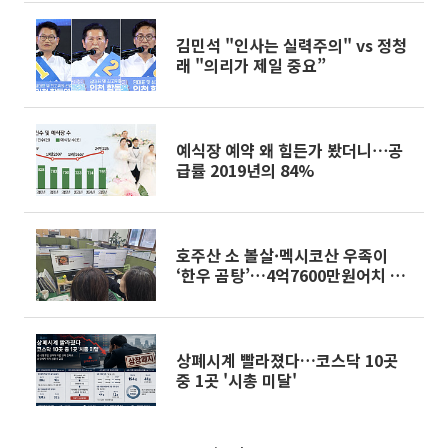
김민석 "인사는 실력주의" vs 정청
래 "의리가 제일 중요”
예식장 예약 왜 힘든가 봤더니⋯공
급률 2019년의 84%
호주산 소 볼살·멕시코산 우족이
‘한우 곰탕’…4억7600만원어치 팔
았다
상폐시계 빨라졌다…코스닥 10곳
중 1곳 '시총 미달'