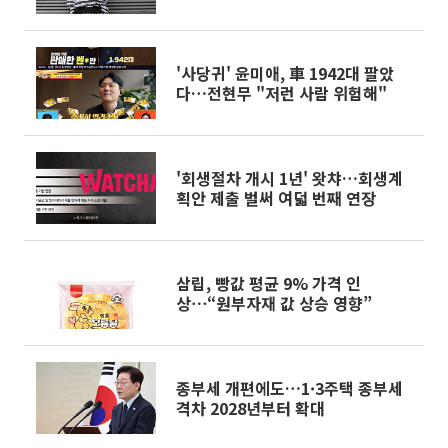
어려운 한 사람을 쓰고 싶었다”[문
화人터뷰]
'사당귀' 윤미애, 車 1942대 팔았
다…전현무 "저런 사람 위험해"
'회생절차 개시 1년' 왓챠…회생계
획안 제출 벌써 여덟 번째 연장
삼립, 빵값 평균 9% 가격 인
상⋯“원부자재 값 상승 영향”
종부세 개편에도…1·3주택 종부세
격차 2028년부터 확대