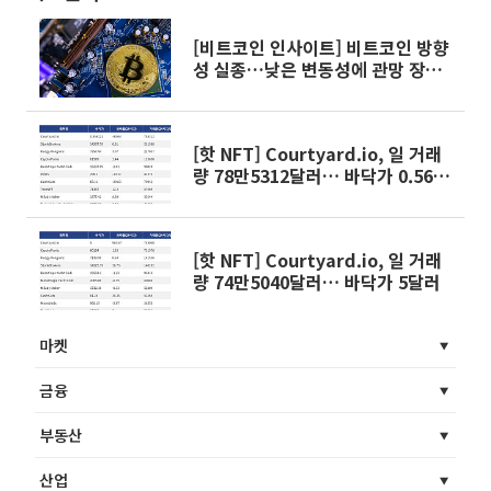
[비트코인 인사이트] 비트코인 방향
성 실종…낮은 변동성에 관망 장세
고착
[핫 NFT] Courtyard.io, 일 거래
량 78만5312달러… 바닥가 0.56달
러
[핫 NFT] Courtyard.io, 일 거래
량 74만5040달러… 바닥가 5달러
마켓
금융
부동산
산업