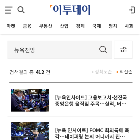
마켓
금융
부동산
산업
경제
국제
정치
사회
검색결과 총
412
건
정확도순
최신순
[뉴욕인사이트] 고용보고서·선진국
중앙은행 움직임 주목…실적, 버팀
목 되나
[뉴욕 인사이트] FOMC 회의록에 촉
각…테이퍼링 논의 어디까지 진척됐