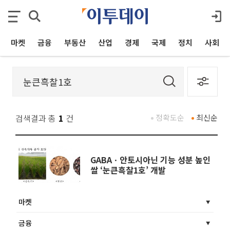
마켓
금융
부동산
산업
경제
국제
정치
사회
검색결과 총
1
건
정확도순
최신순
GABAㆍ안토시아닌 기능 성분 높인
쌀 ‘눈큰흑찰1호’ 개발
마켓
금융