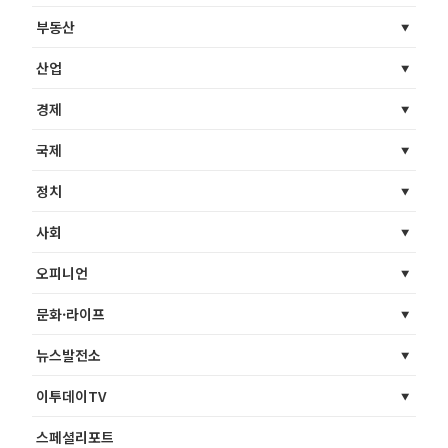
부동산
산업
경제
국제
정치
사회
오피니언
문화·라이프
뉴스발전소
이투데이TV
스페셜리포트