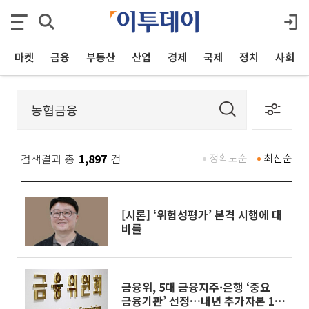
마켓
금융
부동산
산업
경제
국제
정치
사회
검색결과 총
1,897
건
정확도순
최신순
[시론] ‘위험성평가’ 본격 시행에 대
비를
금융위, 5대 금융지주·은행 ‘중요
금융기관’ 선정…내년 추가자본 1%