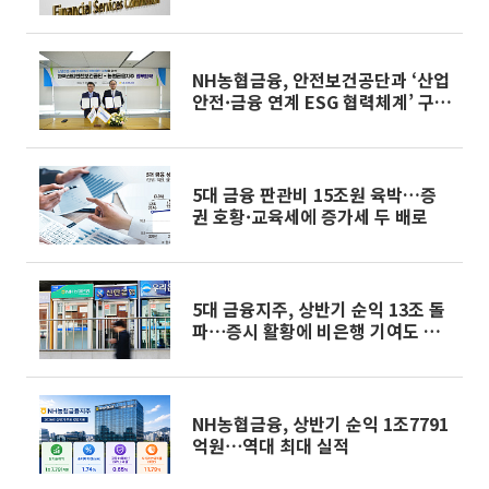
적립
NH농협금융, 안전보건공단과 ‘산업
안전·금융 연계 ESG 협력체계’ 구
축
5대 금융 판관비 15조원 육박…증
권 호황·교육세에 증가세 두 배로
5대 금융지주, 상반기 순익 13조 돌
파⋯증시 활황에 비은행 기여도 확
대
NH농협금융, 상반기 순익 1조7791
억원⋯역대 최대 실적