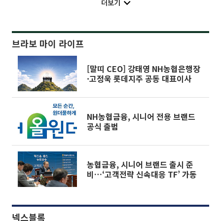
더보기
브라보 마이 라이프
[말띠 CEO] 강태영 NH농협은행장
·고정욱 롯데지주 공동 대표이사
NH농협금융, 시니어 전용 브랜드
공식 출범
농협금융, 시니어 브랜드 출시 준
비…‘고객전략 신속대응 TF’ 가동
넥스블록