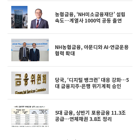
농협금융, ‘NH미소금융재단’ 설립
속도⋯계열사 1000억 공동 출연
NH농협금융, 아문디와 AI·연금운용
협력 확대
당국, ‘디지털 뱅크런’ 대응 강화…5
대 금융지주·은행 위기계획 승인
5대 금융, 상반기 포용금융 11.3조
공급…연체채권 3.8조 정리