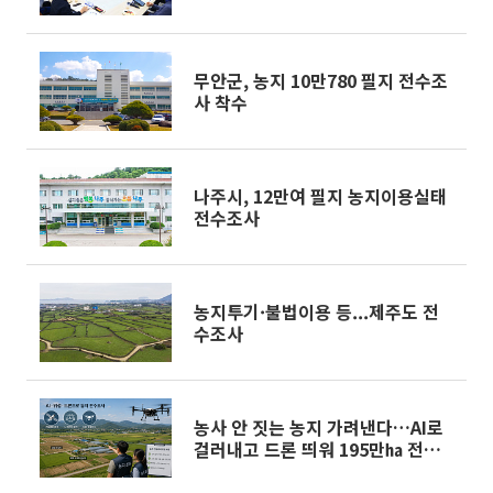
무안군, 농지 10만780 필지 전수조
사 착수
나주시, 12만여 필지 농지이용실태
전수조사
농지투기·불법이용 등...제주도 전
수조사
농사 안 짓는 농지 가려낸다…AI로
걸러내고 드론 띄워 195만㏊ 전수
조사