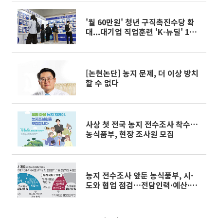
'월 60만원' 청년 구직촉진수당 확
대...대기업 직업훈련 'K-뉴딜' 1만
명 신설
[논현논단] 농지 문제, 더 이상 방치
할 수 없다
사상 첫 전국 농지 전수조사 착수…
농식품부, 현장 조사원 모집
농지 전수조사 앞둔 농식품부, 시·
도와 협업 점검…전담인력·예산·홍
보 논의