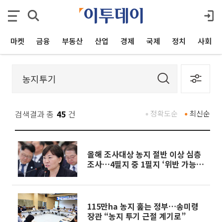
마켓
금융
부동산
산업
경제
국제
정치
사회
검색결과 총
45
건
정확도순
최신순
올해 조사대상 농지 절반 이상 심층
조사…4필지 중 1필지 ‘위반 가능
성’
115만ha 농지 훑는 정부…송미령
장관 “농지 투기 근절 계기로”