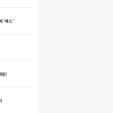
 '메스'
8일)
다