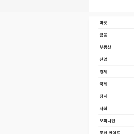
마켓
금융
부동산
산업
경제
국제
정치
사회
오피니언
문화·라이프