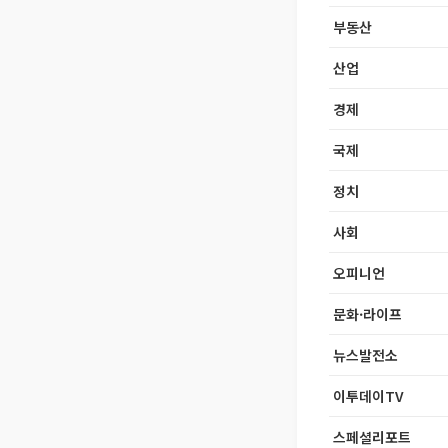
부동산
산업
경제
국제
정치
사회
오피니언
문화·라이프
뉴스발전소
이투데이TV
스페셜리포트