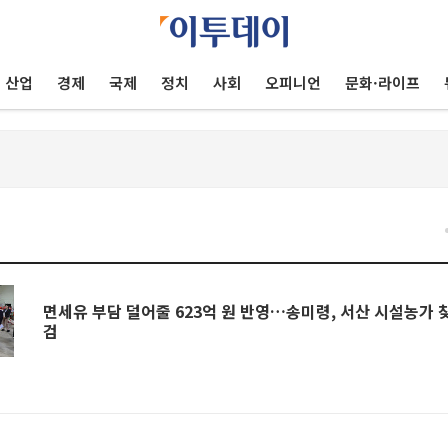
산업
경제
국제
정치
사회
오피니언
문화·라이프
면세유 부담 덜어줄 623억 원 반영…송미령, 서산 시설농가 
검