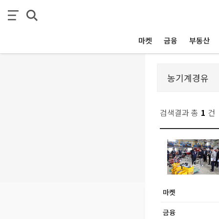
마켓
금융
부동산
검색결과 총
1
건
마켓
금융