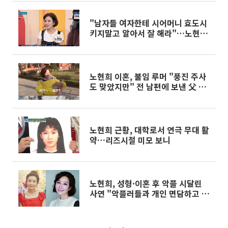
"남자들 여자한테 시어머니 효도시
키지말고 알아서 잘 해라"…노현희
일침
노현희 이혼, 불임 루머 "풍진 주사
도 맞았지만" 전 남편에 보낸 父 편
지 결정적
노현희 근황, 대학로서 연극 무대 활
약…리즈시절 미모 보니
노현희, 성형·이혼 후 악플 시달린
사연 "악플러들과 개인 면담하고 싶
을 정도"