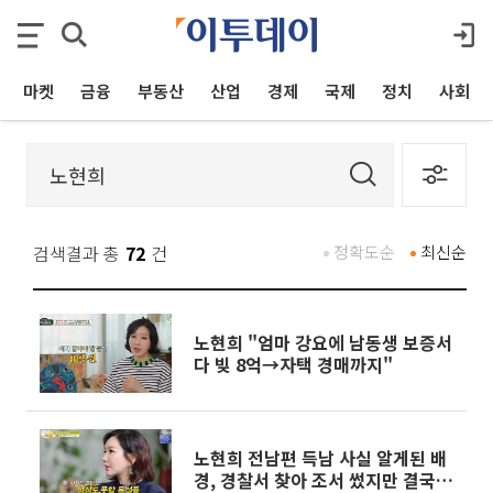
마켓
금융
부동산
산업
경제
국제
정치
사회
검색결과 총
72
건
정확도순
최신순
노현희 "엄마 강요에 남동생 보증서
다 빚 8억→자택 경매까지"
노현희 전남편 득남 사실 알게된 배
경, 경찰서 찾아 조서 썼지만 결국