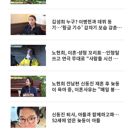
포기
김성희 누구? 이병헌과 데뷔 동
기…‘황금 기수’ 갑자기 모습 감춘
이유
노현희, 이혼·성형 꼬리표…인형탈
쓰고 연극 무대로 “사람들 시선 싫
어”
노현희 전남편 신동진 재혼 후 늦둥
이 육아 중, 이혼사유는 "매일 붕대
감고"
신동진 퇴사, 아들과 함께하고파…
52세에 얻은 늦둥이 아들