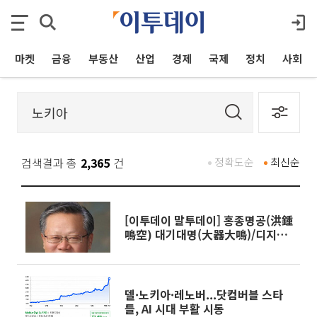
마켓
금융
부동산
산업
경제
국제
정치
사회
검색결과 총
2,365
건
정확도순
최신순
[이투데이 말투데이] 홍종명공(洪鍾
鳴空) 대기대명(大器大鳴)/디지털
다윈주의
델·노키아·레노버...닷컴버블 스타
들, AI 시대 부활 시동