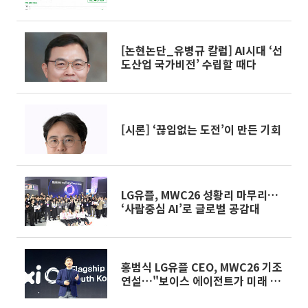
[논현논단_유병규 칼럼] AI시대 ‘선
도산업 국가비전’ 수립할 때다
[시론] ‘끊임없는 도전’이 만든 기회
LG유플, MWC26 성황리 마무리…
‘사람중심 AI’로 글로벌 공감대
홍범식 LG유플 CEO, MWC26 기조
연설…"보이스 에이전트가 미래 소
통의 핵심"