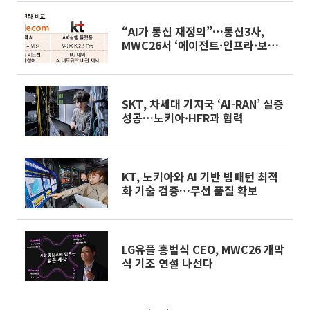
“AI가 통신 재정의”…통신3사,
MWC26서 ‘에이전트·인프라·보
안’ 전면전
SKT, 차세대 기지국 ‘AI-RAN’ 실증
성공…노키아·HFR과 협력
KT, 노키아와 AI 기반 빔패턴 최적
화 기술 검증…무선 품질 확보
LG유플 홍범식 CEO, MWC26 개막
식 기조 연설 나선다