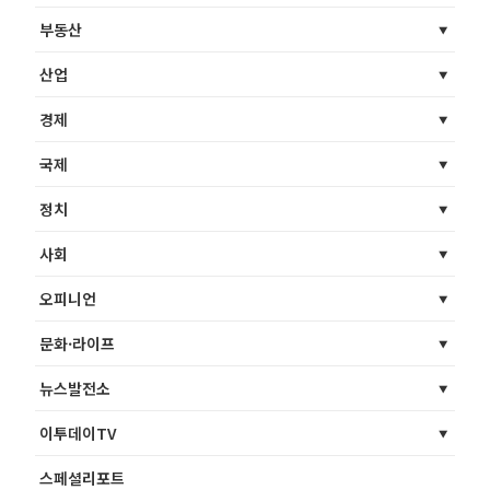
부동산
산업
경제
국제
정치
사회
오피니언
문화·라이프
뉴스발전소
이투데이TV
스페셜리포트