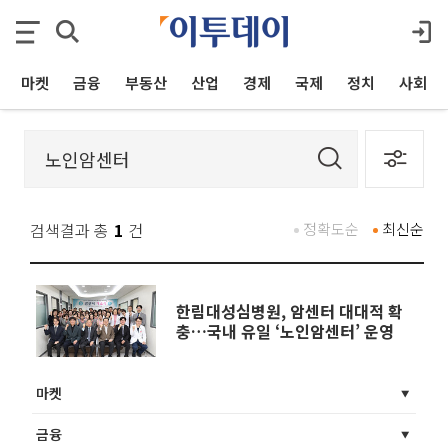
마켓
금융
부동산
산업
경제
국제
정치
사회
검색결과 총
1
건
정확도순
최신순
한림대성심병원, 암센터 대대적 확
충…국내 유일 ‘노인암센터’ 운영
마켓
금융