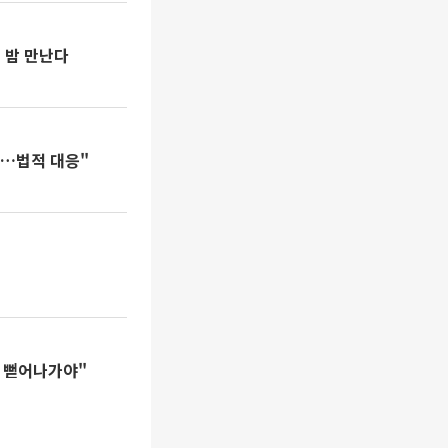
일 밤 만난다
감…법적 대응"
로 뻗어나가야"