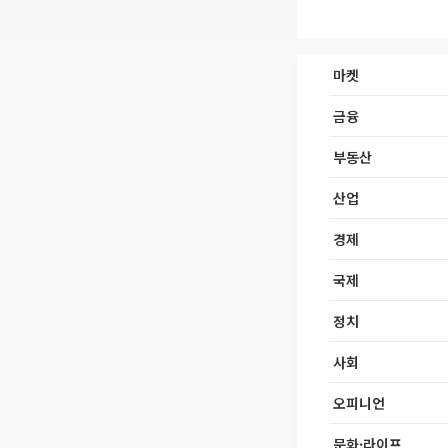
마켓
금융
부동산
산업
경제
국제
정치
사회
오피니언
문화·라이프