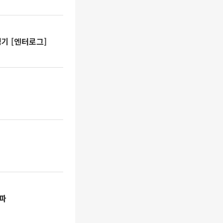
성기 [엔터로그]
돌파