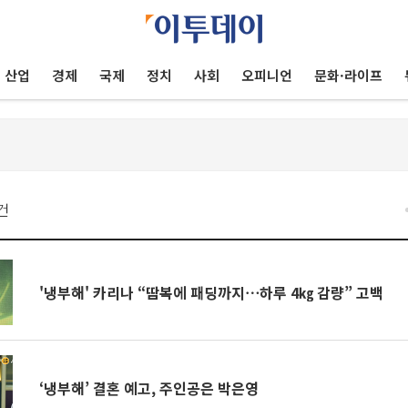
산업
경제
국제
정치
사회
오피니언
문화·라이프
건
'냉부해' 카리나 “땀복에 패딩까지⋯하루 4㎏ 감량” 고백
‘냉부해’ 결혼 예고, 주인공은 박은영