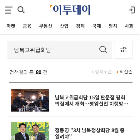
마켓
금융
부동산
산업
경제
국제
정치
사회
검색결과 총
80
건
정확도순
최신순
남북고위급회담 15일 판문점 평화
의집에서 개최…평양선언 이행방안
협의
정동영 "3차 남북정상회담 8월 중
열려야"