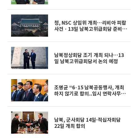
청, NSC 상임위 개최…리비아 피랍
사건ㆍ13일 남북고위급회담 준비
논의
남북정상회담 조기 개최 되나…13
일 남북고위급회담서 논의 예정
조명균 “6·15 남북공동행사, 개최
하지 않기로 합의..임시 연락사무소
도 개설”
남북, 군사회담 14일·적십자회담
22일 개최 합의