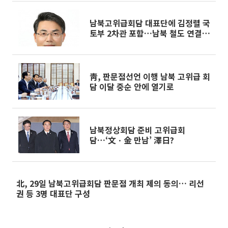
남북고위급회담 대표단에 김정렬 국
토부 2차관 포함…남북 철도 연결
논의
靑, 판문점선언 이행 남북 고위급 회
담 이달 중순 안에 열기로
남북정상회담 준비 고위급회
담…‘文ㆍ金 만남’ 澤日?
北, 29일 남북고위급회담 판문점 개최 제의 동의… 리선
권 등 3명 대표단 구성