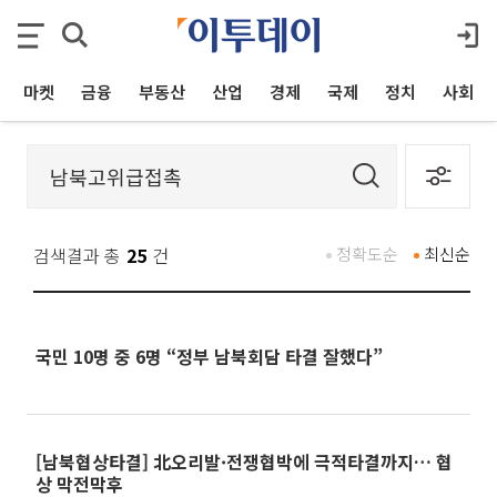
마켓
금융
부동산
산업
경제
국제
정치
사회
검색결과 총
25
건
정확도순
최신순
국민 10명 중 6명 “정부 남북회담 타결 잘했다”
[남북협상타결] 北오리발·전쟁협박에 극적타결까지… 협
상 막전막후