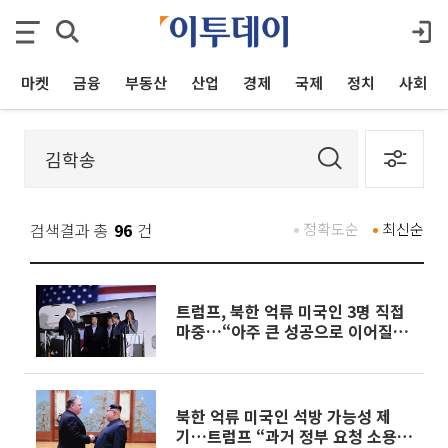
마켓
금융
부동산
산업
경제
국제
정치
사회
검색결과 총
96
건
정확도순
최신순
트럼프, 북한 억류 미국인 3명 직접
마중…“아주 큰 성공으로 이어질
것”
북한 억류 미국인 석방 가능성 제
기…트럼프 “과거 정부 요청 소용없