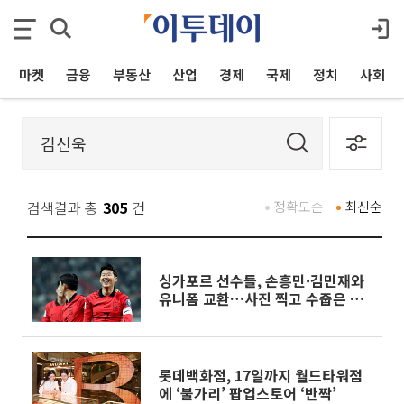
마켓
금융
부동산
산업
경제
국제
정치
사회
검색결과 총
305
건
정확도순
최신순
싱가포르 선수들, 손흥민·김민재와
유니폼 교환…사진 찍고 수줍은 미
소
롯데백화점, 17일까지 월드타워점
에 ‘불가리’ 팝업스토어 ‘반짝’