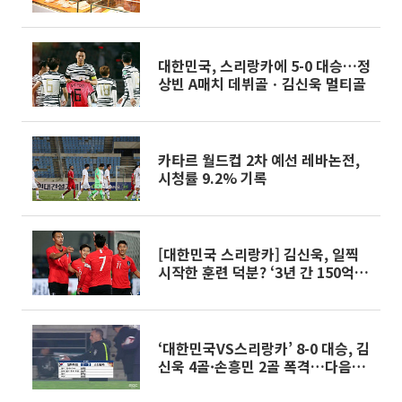
대한민국, 스리랑카에 5-0 대승…정
상빈 A매치 데뷔골ㆍ김신욱 멀티골
카타르 월드컵 2차 예선 레바논전,
시청률 9.2% 기록
[대한민국 스리랑카] 김신욱, 일찍
시작한 훈련 덕분? ‘3년 간 150억’
‘이적료 70억원’
‘대한민국VS스리랑카’ 8-0 대승, 김
신욱 4골·손흥민 2골 폭격…다음
상대는 ‘북한’