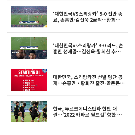
‘대한민국VS스리랑카’ 5-0 전반 종
료, 손흥민·김신욱 2골씩…황희찬
추가골 ‘3분 만에 골!’
‘대한민국vs스리랑카’ 3-0 리드, 손
흥민 선제골…김신욱·황희찬 추가
골 ‘골 잔치’
대한민국, 스리랑카전 선발 명단 공
개…손흥민‧황희찬 출전-골문은
조현우
한국, 투르크메니스탄과 한판 대
결…'2022 카타르 월드컵' 향한 첫
발