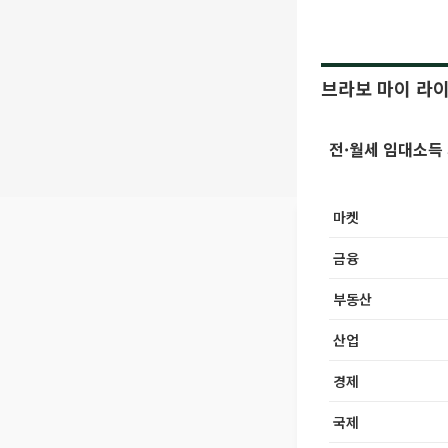
브라보 마이 라
전·월세 임대소득
마켓
금융
부동산
산업
경제
국제