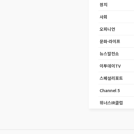
정치
사회
오피니언
문화·라이프
뉴스발전소
이투데이TV
스페셜리포트
Channel 5
위너스IR클럽