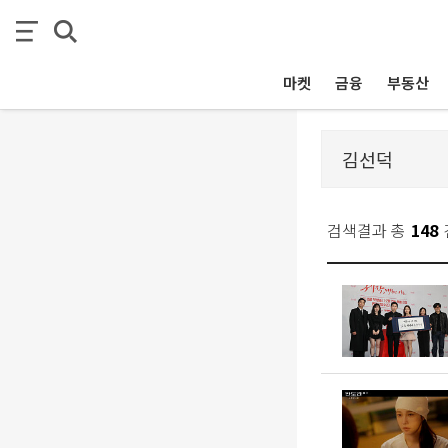
마켓
금융
부동산
검색결과 총
148