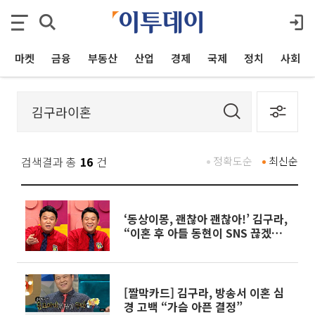
마켓
금융
부동산
산업
경제
국제
정치
사회
검색결과 총
16
건
정확도순
최신순
‘동상이몽, 괜찮아 괜찮아!’ 김구라,
“이혼 후 아들 동현이 SNS 끊겠다
고 자청" 동현 ‘SNS 잠정 중단'
[짤막카드] 김구라, 방송서 이혼 심
경 고백 “가슴 아픈 결정”