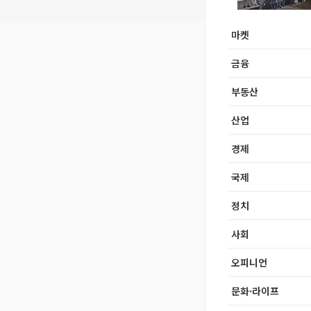
마켓
금융
부동산
산업
경제
국제
정치
사회
오피니언
문화·라이프