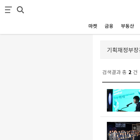
마켓
금융
부동산
검색결과 총
2
건