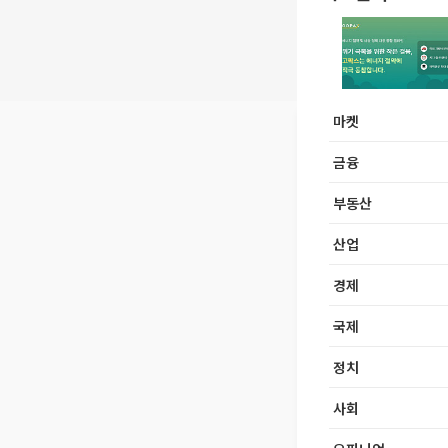
마켓
금융
부동산
산업
경제
국제
정치
사회