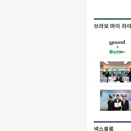
브라보 마이 라
넥스블록