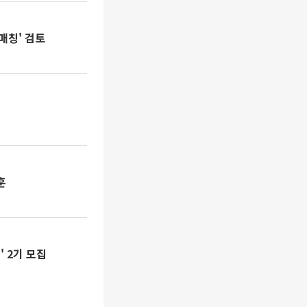
매칭' 검토
훈
 2기 모집