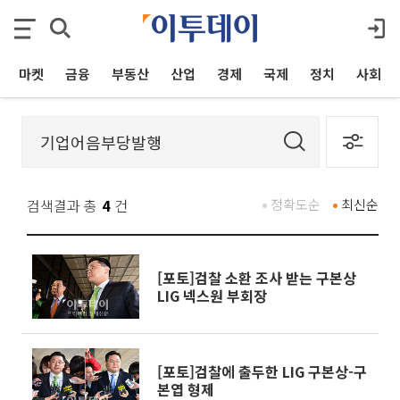
마켓
금융
부동산
산업
경제
국제
정치
사회
검색결과 총
4
건
정확도순
최신순
[포토]검찰 소환 조사 받는 구본상
LIG 넥스원 부회장
[포토]검찰에 출두한 LIG 구본상-구
본엽 형제