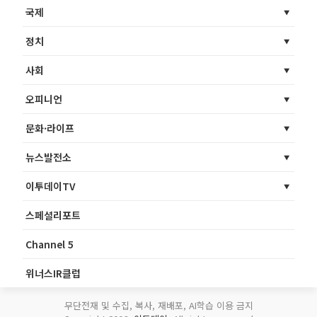
국제
정치
사회
오피니언
문화·라이프
뉴스발전소
이투데이TV
스페셜리포트
Channel 5
위너스IR클럽
무단전재 및 수집, 복사, 재배포, AI학습 이용 금지