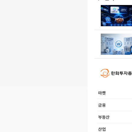
마켓
금융
부동산
산업