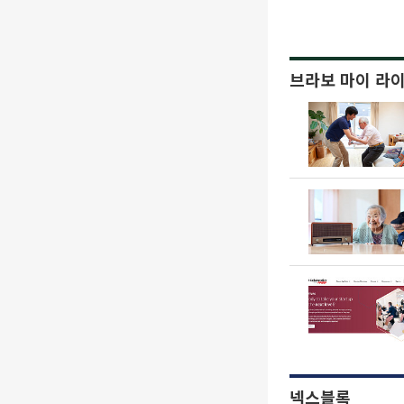
브라보 마이 라
넥스블록