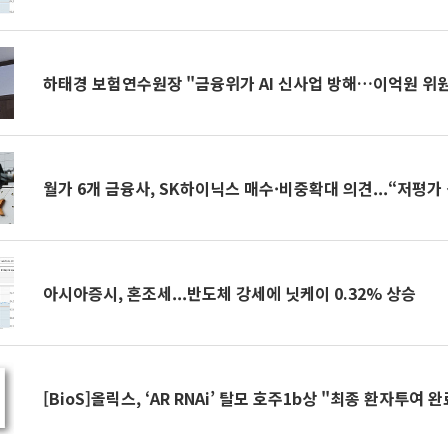
하태경 보험연수원장 "금융위가 AI 신사업 방해…이억원 위
월가 6개 금융사, SK하이닉스 매수·비중확대 의견...“저평가
아시아증시, 혼조세...반도체 강세에 닛케이 0.32% 상승
[BioS]올릭스, ‘AR RNAi’ 탈모 호주1b상 "최종 환자투여 완