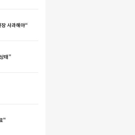
원장 사과해야“
 상태”
료"