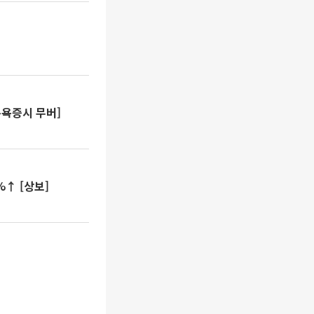
뉴욕증시 무버]
%↑ [상보]