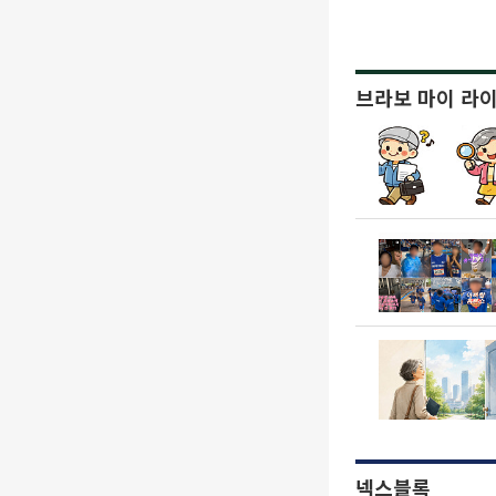
브라보 마이 라
넥스블록