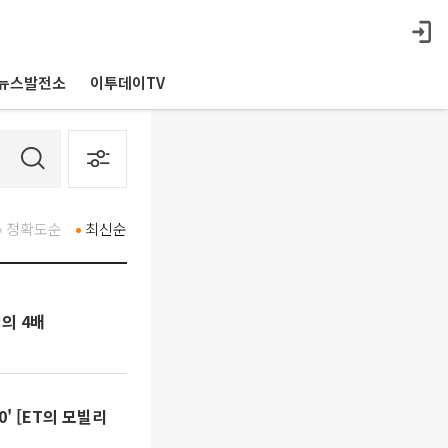
뉴스발전소
이투데이TV
정확도순
최신순
지의 4배
0' [ET의 모빌리