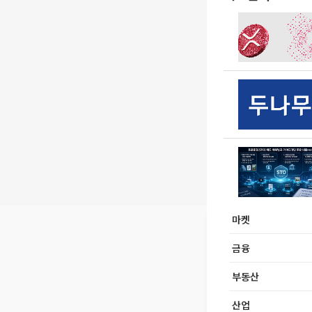
마켓
금융
부동산
산업