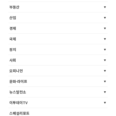
부동산
산업
경제
국제
정치
사회
오피니언
문화·라이프
뉴스발전소
이투데이TV
스페셜리포트