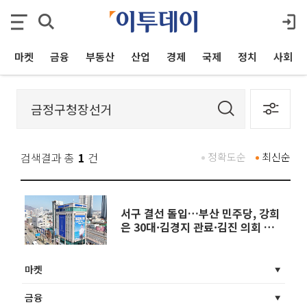
마켓
금융
부동산
산업
경제
국제
정치
사회
검색결과 총
1
건
정확도순
최신순
서구 결선 돌입…부산 민주당, 강희
은 30대·김경지 관료·김진 의회 출
신 선출
마켓
금융