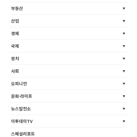
부동산
산업
경제
국제
정치
사회
오피니언
문화·라이프
뉴스발전소
이투데이TV
스페셜리포트