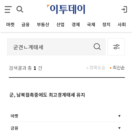
마켓
금융
부동산
산업
경제
국제
정치
사회
검색결과 총
1
건
정확도순
최신순
군, 남북접촉중에도 최고경계태세 유지
마켓
금융