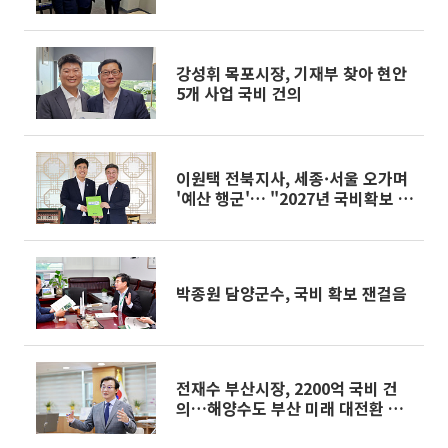
조조정에 제동
강성휘 목포시장, 기재부 찾아 현안
5개 사업 국비 건의
이원택 전북지사, 세종·서울 오가며
'예산 행군'… "2027년 국비확보 총
력"
박종원 담양군수, 국비 확보 잰걸음
전재수 부산시장, 2200억 국비 건
의…해양수도 부산 미래 대전환 본
격 시동