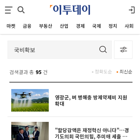
마켓
금융
부동산
산업
경제
국제
정치
사회
검색결과 총
95
건
정확도순
최신순
영광군, 벼 병해충 방제약제비 지원
확대
"할당감액은 재정혁신 아니다"…경
기도의회 국민의힘, 추미애 세출 구