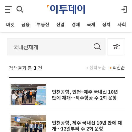
마켓
금융
부동산
산업
경제
국제
정치
사회
검색결과 총
3
건
정확도순
최신순
인천공항, 인천~제주 국내선 10년
만에 재개…제주항공 주 2회 운항
인천공항, 제주 국내선 10년 만에 재
개…12일부터 주 2회 운항