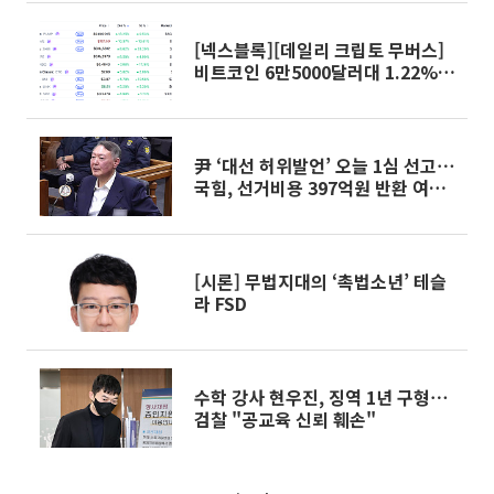
[넥스블록][데일리 크립토 무버스]
비트코인 6만5000달러대 1.22%
상승…펌프닷펀 13.25% 상승
尹 ‘대선 허위발언’ 오늘 1심 선고⋯
국힘, 선거비용 397억원 반환 여부
주목
[시론] 무법지대의 ‘촉법소년’ 테슬
라 FSD
수학 강사 현우진, 징역 1년 구형⋯
검찰 "공교육 신뢰 훼손"