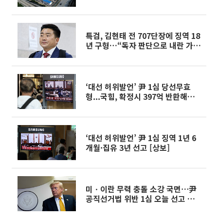
특검, 김현태 전 707단장에 징역 18
년 구형…“독자 판단으로 내란 가
담”
‘대선 허위발언’ 尹 1심 당선무효
형...국힘, 확정시 397억 반환해야
[종합]
‘대선 허위발언’ 尹 1심 징역 1년 6
개월·집유 3년 선고 [상보]
미ㆍ이란 무력 충돌 소강 국면⋯尹
공직선거법 위반 1심 오늘 선고 外
[오늘의 주요뉴스]