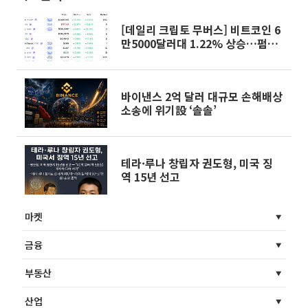
[데일리 크립토 무버스] 비트코인 6
만5000달러대 1.22% 상승…펌프
닷펀 13.25% 상승
바이낸스 2억 달러 대규모 손해배상
소송에 위기設 ‘솔솔’
테라·루나 창립자 권도형, 미국 징
역 15년 선고
마켓
금융
부동산
산업