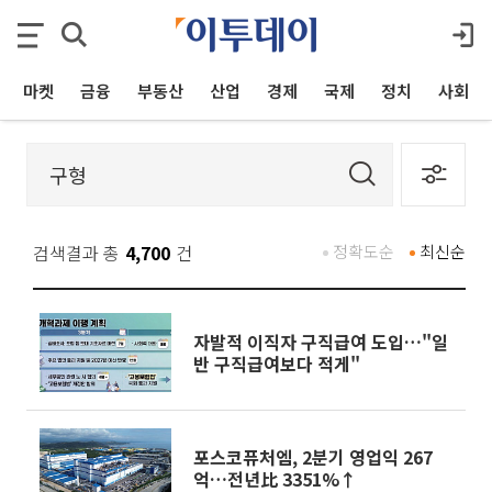
마켓
금융
부동산
산업
경제
국제
정치
사회
검색결과 총
4,700
건
정확도순
최신순
자발적 이직자 구직급여 도입…"일
반 구직급여보다 적게"
포스코퓨처엠, 2분기 영업익 267
억…전년比 3351%↑