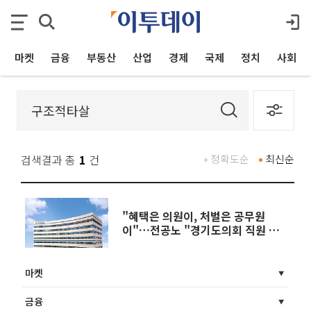
마켓
금융
부동산
산업
경제
국제
정치
사회
검색결과 총
1
건
정확도순
최신순
"혜택은 의원이, 처벌은 공무원
이"…전공노 "경기도의회 직원 죽
음은 구조적 타살"
마켓
금융