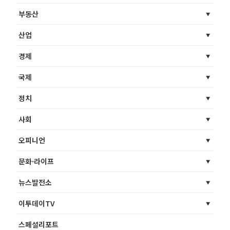
부동산
산업
경제
국제
정치
사회
오피니언
문화·라이프
뉴스발전소
이투데이TV
스페셜리포트