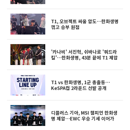
T1, 오브젝트 싸움 압도⋯한화생명
꺾고 승부 원점
'카나비' 서진혁, 쉬바나로 '쿼드라
킬'⋯한화생명, 43분 끝에 T1 제압
T1 vs 한화생명, 1군 총출동⋯
KeSPA컵 2라운드 선발 공개
디플러스 기아, MSI 챔피언 한화생
명 제압⋯EWC 우승 기세 이어가