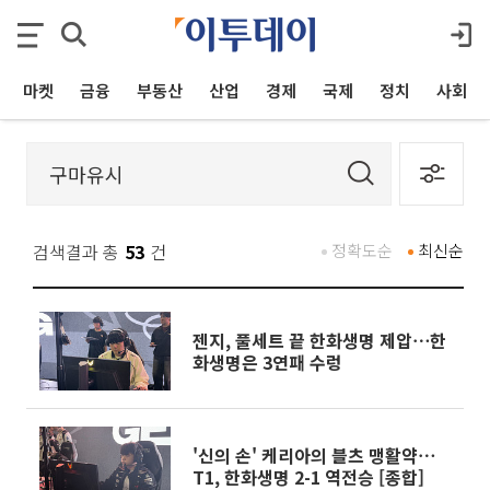
마켓
금융
부동산
산업
경제
국제
정치
사회
검색결과 총
53
건
정확도순
최신순
젠지, 풀세트 끝 한화생명 제압⋯한
화생명은 3연패 수렁
'신의 손' 케리아의 블츠 맹활약⋯
T1, 한화생명 2-1 역전승 [종합]