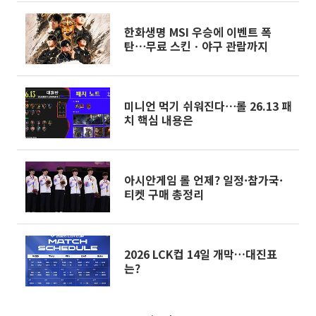
한화생명 MSI 우승에 이벤트 폭
탄⋯무료 스킨ㆍ야구 관람까지
미니언 먹기 쉬워진다⋯롤 26.13 패
치 핵심 내용은
아시안게임 롤 언제? 일정·참가국·
티켓 구매 총정리
2026 LCK컵 14일 개막…대진표
는?