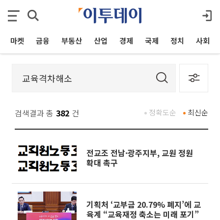
마켓
금융
부동산
산업
경제
국제
정치
사회
검색결과 총
382
건
정확도순
최신순
전교조 전남·광주지부, 교원 정원
확대 촉구
기획처 ‘교부금 20.79% 폐지’에 교
육계 “교육재정 축소는 미래 포기”