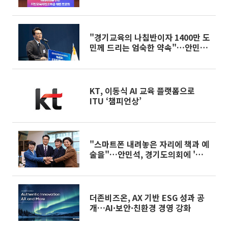
"경기교육의 나침반이자 1400만 도
민께 드리는 엄숙한 약속"…안민석,
대전환 밑그림 받았다
KT, 이동식 AI 교육 플랫폼으로
ITU ‘챔피언상’
"스마트폰 내려놓은 자리에 책과 예
술을"…안민석, 경기도의회에 '벽
깨기 동맹' 제안
더존비즈온, AX 기반 ESG 성과 공
개…AI·보안·친환경 경영 강화