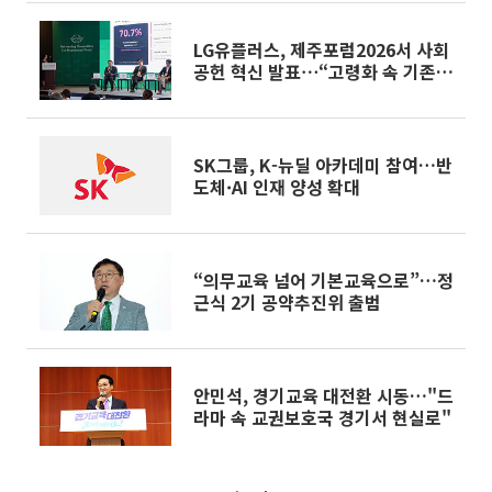
LG유플러스, 제주포럼2026서 사회
공헌 혁신 발표⋯“고령화 속 기존
사업 재설계”
SK그룹, K-뉴딜 아카데미 참여…반
도체·AI 인재 양성 확대
“의무교육 넘어 기본교육으로”…정
근식 2기 공약추진위 출범
안민석, 경기교육 대전환 시동…"드
라마 속 교권보호국 경기서 현실로"