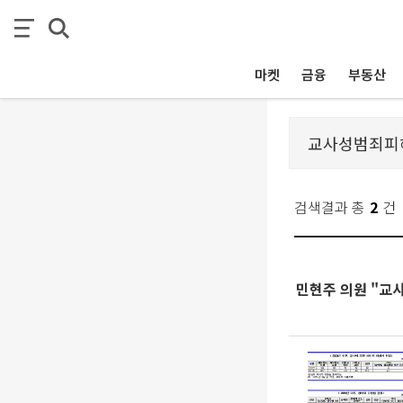
마켓
금융
부동산
검색결과 총
2
건
민현주 의원 "교사