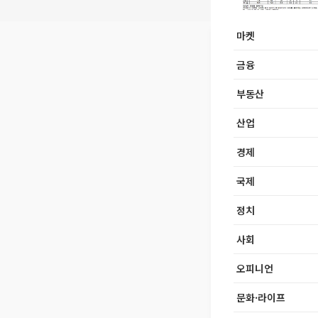
마켓
금융
부동산
산업
경제
국제
정치
사회
오피니언
문화·라이프