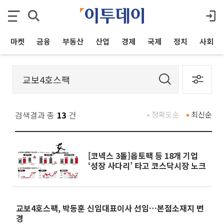
마켓
금융
부동산
산업
경제
국제
정치
사회
검색결과 총
13
건
정확도순
최신순
[코넥스 3돌]옵토팩 등 18개 기업
‘성장 사다리’ 타고 코스닥시장 노크
교보4호스팩, 박동훈 신임대표이사 선임…본점소재지 변
경