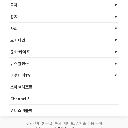
국제
정치
사회
오피니언
문화·라이프
뉴스발전소
이투데이TV
스페셜리포트
Channel 5
위너스IR클럽
무단전재 및 수집, 복사, 재배포, AI학습 이용 금지