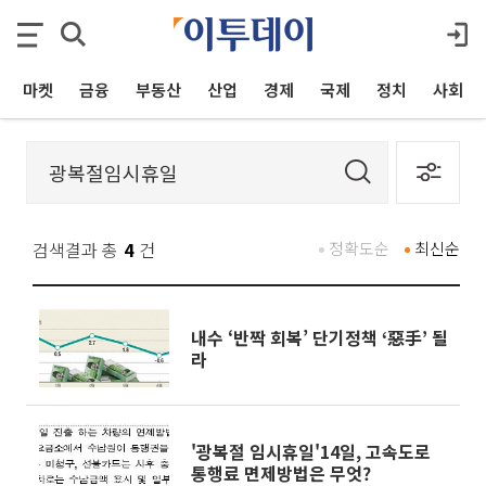
마켓
금융
부동산
산업
경제
국제
정치
사회
검색결과 총
4
건
정확도순
최신순
내수 ‘반짝 회복’ 단기정책 ‘惡手’ 될
라
'광복절 임시휴일'14일, 고속도로
통행료 면제방법은 무엇?