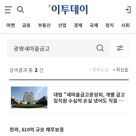
마켓
금융
부동산
산업
경제
국제
정치
사회
검색결과 총
2
건
정확도순
최신순
대법 "새마을금고중앙회, 개별 금고
임직원 수십억 손실 냈어도 직접 제
재 못해 "
한라, 610억 규모 채무보증