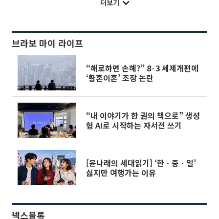
더보기
브라보 마이 라이프
“해로하면 손해?” 8·3 세제개편에
‘황혼이혼’ 조장 논란
“내 이야기가 한 권의 책으로” 생성
형 AI로 시작하는 자서전 쓰기
[윤나래의 세대읽기] ‘한ㆍ중ㆍ일’
싫지만 여행가는 이유
넥스블록