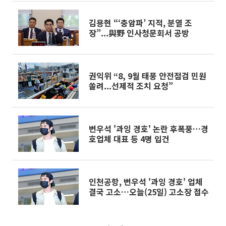
김용현 “‘충암파’ 지적, 분열 조
장”...與野 인사청문회서 공방
권익위 “8, 9월 태풍 안전점검 민원
쏠려...선제적 조치 요청”
변우석 '과잉 경호' 논란 후폭풍…경
호업체 대표 등 4명 입건
인천공항, 변우석 '과잉 경호' 업체
결국 고소…오늘(25일) 고소장 접수