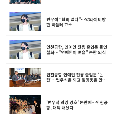
변우석 “합의 없다”…악의적 비방
한 악플러 고소
인천공항, 연예인 전용 출입문 돌연
철회…"연예인이 벼슬" 논란 의식
인천공항 연예인 전용 출입문 '논
란'…변우석은 되고 임영웅은 안된
다? [2024 국감]
'변우석 과잉 경호' 논란에…인천공
항, 대책 내놨다