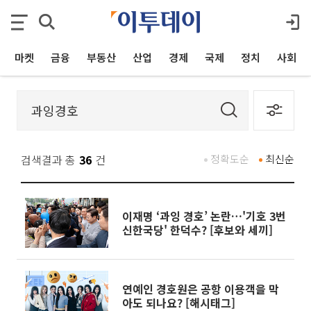
마켓
금융
부동산
산업
경제
국제
정치
사회
검색결과 총
36
건
정확도순
최신순
이재명 ‘과잉 경호’ 논란…'기호 3번
신한국당' 한덕수? [후보와 세끼]
연예인 경호원은 공항 이용객을 막
아도 되나요? [해시태그]